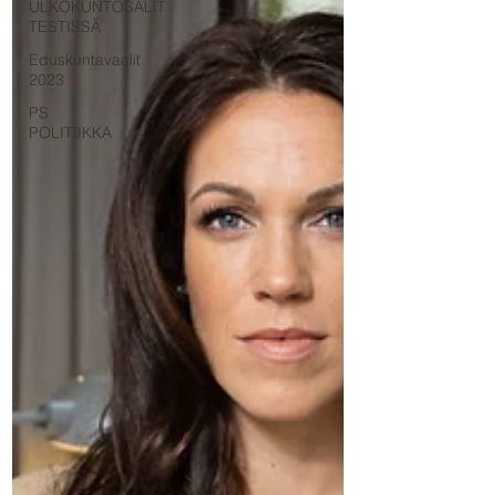
ULKOKUNTOSALIT
TESTISSÄ
Eduskuntavaalit
2023
PS
POLITIIKKA