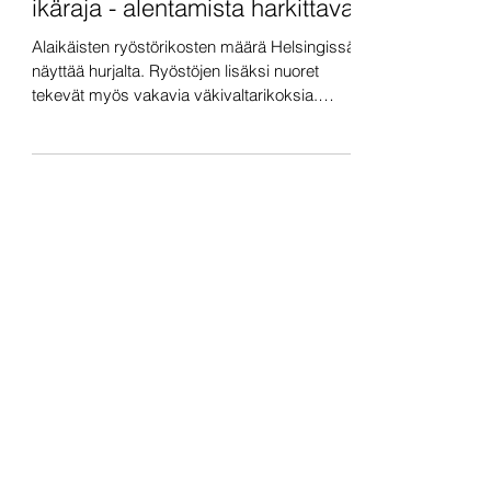
Rikosoikeudellisen vastuun
ikäraja - alentamista harkittava
Alaikäisten ryöstörikosten määrä Helsingissä
näyttää hurjalta. Ryöstöjen lisäksi nuoret
tekevät myös vakavia väkivaltarikoksia.
Etenkin...