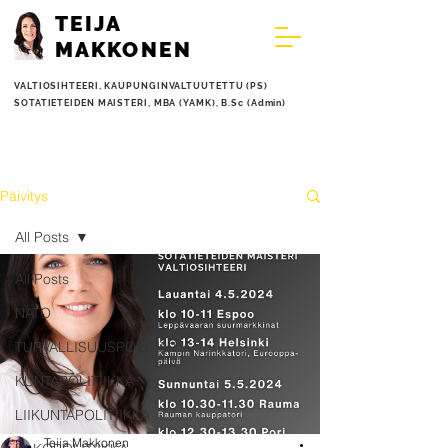
TEIJA
MAKKONEN
VALTIOSIHTEERI,
KAUPUNGINVALTUUTETTU (PS)
SOTATIETEIDEN MAISTERI, MBA (YAMK), B.Sc (Admin)
Päivitys
All Posts
All Posts
NATO
TURVALLISUUSPOLITIIKKA
KUNTAPOLITIIKKA
LIIKUNTAPOLITIIKKA
Teija Makkonen