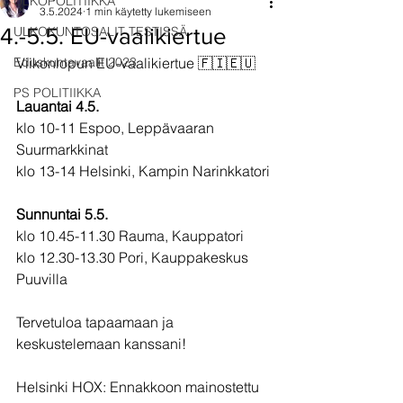
ULKOPOLITIIKKA
3.5.2024
1 min käytetty lukemiseen
4.-5.5. EU-vaalikiertue
ULKOKUNTOSALIT TESTISSÄ
Eduskuntavaalit 2023
Viikonlopun EU-vaalikiertue 🇫🇮🇪🇺
PS POLITIIKKA
Lauantai 4.5. 
klo 10-11 Espoo, Leppävaaran 
Suurmarkkinat
klo 13-14 Helsinki, Kampin Narinkkatori
Sunnuntai 5.5.
klo 10.45-11.30 Rauma, Kauppatori
klo 12.30-13.30 Pori, Kauppakeskus 
Puuvilla
Tervetuloa tapaamaan ja 
keskustelemaan kanssani!
Helsinki HOX: Ennakkoon mainostettu 