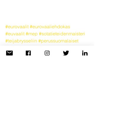
#eurovaalit
#eurovaaliehdokas
#euvaalit
#mep
#sotatieteidenmaisteri
#teijabrysseliin
#perussuomalaiset
#persut
#valtiosihteeri
#suomi
#finland
#suomenpuolella
#teija2024
#eu
#euroopanunioni
#espoo
#helsinki
#kamppi
#narinkkatori
#rauma
#pori
Katso kaikki
Viimeisimmät päivitykset