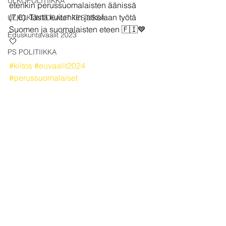
ULKOPOLITIIKKA
etenkin perussuomalaisten äänissä 
(7,6). Tästä kuitenkin jatketaan työtä 
ULKOKUNTOSALIT TESTISSÄ
Suomen ja suomalaisten eteen 🇫🇮💙
Eduskuntavaalit 2023
🤍
PS POLITIIKKA
#kiitos
#euvaalit2024
#perussuomalaiset