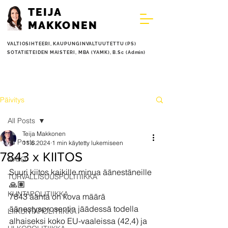
TEIJA
MAKKONEN
VALTIOSIHTEERI,
KAUPUNGINVALTUUTETTU (PS)
SOTATIETEIDEN MAISTERI, MBA (YAMK), B.Sc (Admin)
Päivitys
All Posts
Teija Makkonen
All Posts
11.6.2024
1 min käytetty lukemiseen
7843 x KIITOS
NATO
Suuri kiitos kaikille minua äänestäneille
TURVALLISUUSPOLITIIKKA
🙏🏽
KUNTAPOLITIIKKA
7843 ääntä on kova määrä 
äänestysprosentin jäädessä todella 
LIIKUNTAPOLITIIKKA
alhaiseksi koko EU-vaaleissa (42,4) ja 