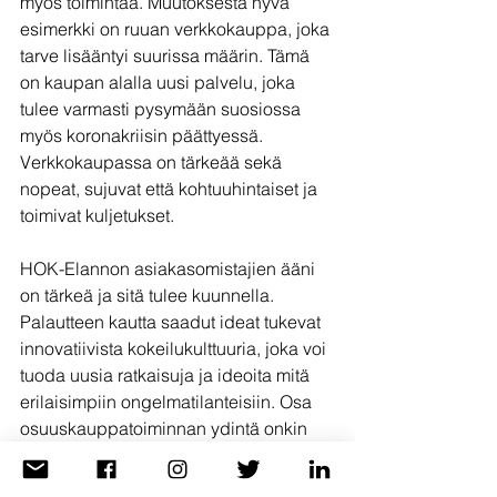
myös toimintaa. Muutoksesta hyvä 
esimerkki on ruuan verkkokauppa, joka 
tarve lisääntyi suurissa määrin. Tämä 
on kaupan alalla uusi palvelu, joka 
tulee varmasti pysymään suosiossa 
myös koronakriisin päättyessä. 
Verkkokaupassa on tärkeää sekä 
nopeat, sujuvat että kohtuuhintaiset ja 
toimivat kuljetukset.
HOK-Elannon asiakasomistajien ääni 
on tärkeä ja sitä tulee kuunnella. 
Palautteen kautta saadut ideat tukevat 
innovatiivista kokeilukulttuuria, joka voi 
tuoda uusia ratkaisuja ja ideoita mitä 
erilaisimpiin ongelmatilanteisiin. Osa 
osuuskauppatoiminnan ydintä onkin 
asiakasomistajien kuunteleminen.