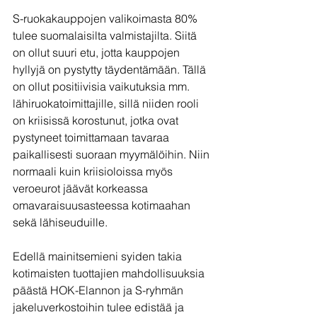
S-ruokakauppojen valikoimasta 80% 
tulee suomalaisilta valmistajilta. Siitä 
on ollut suuri etu, jotta kauppojen 
hyllyjä on pystytty täydentämään. Tällä 
on ollut positiivisia vaikutuksia mm. 
lähiruokatoimittajille, sillä niiden rooli 
on kriisissä korostunut, jotka ovat 
pystyneet toimittamaan tavaraa 
paikallisesti suoraan myymälöihin. Niin 
normaali kuin kriisioloissa myös 
veroeurot jäävät korkeassa 
omavaraisuusasteessa kotimaahan 
sekä lähiseuduille.
Edellä mainitsemieni syiden takia 
kotimaisten tuottajien mahdollisuuksia 
päästä HOK-Elannon ja S-ryhmän 
jakeluverkostoihin tulee edistää ja 