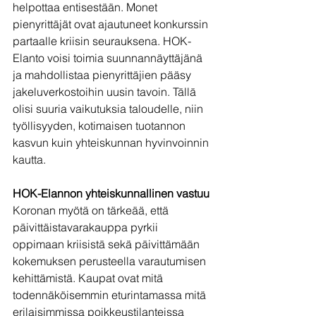
helpottaa entisestään. Monet 
pienyrittäjät ovat ajautuneet konkurssin 
partaalle kriisin seurauksena. HOK-
Elanto voisi toimia suunnannäyttäjänä 
ja mahdollistaa pienyrittäjien pääsy 
jakeluverkostoihin uusin tavoin. Tällä 
olisi suuria vaikutuksia taloudelle, niin 
työllisyyden, kotimaisen tuotannon 
kasvun kuin yhteiskunnan hyvinvoinnin 
kautta.
HOK-Elannon yhteiskunnallinen vastuu
Koronan myötä on tärkeää, että 
päivittäistavarakauppa pyrkii 
oppimaan kriisistä sekä päivittämään 
kokemuksen perusteella varautumisen 
kehittämistä. Kaupat ovat mitä 
todennäköisemmin eturintamassa mitä 
erilaisimmissa poikkeustilanteissa 