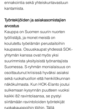
ennakointia sekä yhteiskuntavastuun 
kantamista.
Työntekijöiden ja asiakasomistajien 
arvostus
Kauppa on Suomen suurin nuorten 
työllistäjä, ja monet meistä on 
koulutettu työelämän perustaitoihin 
kaupassa. Osuuskaupat yhdessä SOK-
yhtymän kanssa ovat myös yksi 
suurimmista yksityisistä työnantajista 
Suomessa. S-ryhmän monialaisuus on 
osoittautunut kriisissä hyväksi asiaksi 
sekä ruokahuollon että henkilökunnan 
näkökulmasta. Kun HOK-Elanto joutui 
sulkemaan kysynnän puutteen vuoksi 
kaikki 82 ravintolaansa, se pystyi 
siirtämään ravintoloiden työntekijät 
ruokakauppoihin töihin. Tällä 