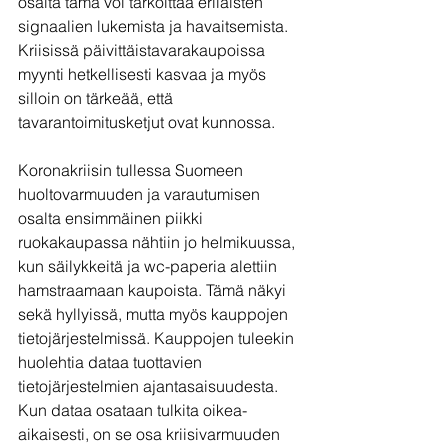
osalta tämä voi tarkoittaa erilaisten 
signaalien lukemista ja havaitsemista. 
Kriisissä päivittäistavarakaupoissa 
myynti hetkellisesti kasvaa ja myös 
silloin on tärkeää, että 
tavarantoimitusketjut ovat kunnossa. 
Koronakriisin tullessa Suomeen 
huoltovarmuuden ja varautumisen 
osalta ensimmäinen piikki 
ruokakaupassa nähtiin jo helmikuussa, 
kun säilykkeitä ja wc-paperia alettiin 
hamstraamaan kaupoista. Tämä näkyi 
sekä hyllyissä, mutta myös kauppojen 
tietojärjestelmissä. Kauppojen tuleekin 
huolehtia dataa tuottavien 
tietojärjestelmien ajantasaisuudesta. 
Kun dataa osataan tulkita oikea-
aikaisesti, on se osa kriisivarmuuden 