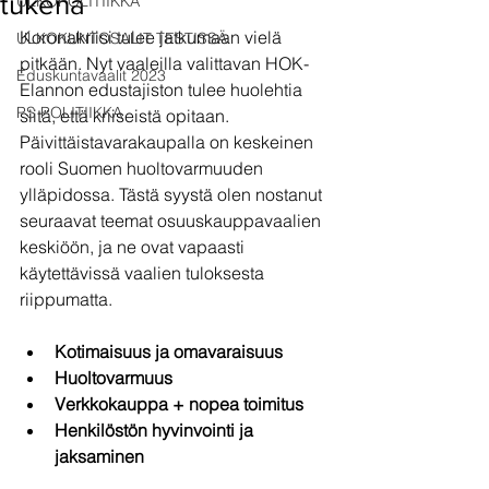
tukena
ULKOPOLITIIKKA
Koronakriisi tulee jatkumaan vielä 
ULKOKUNTOSALIT TESTISSÄ
pitkään. Nyt vaaleilla valittavan HOK-
Eduskuntavaalit 2023
Elannon edustajiston tulee huolehtia 
PS POLITIIKKA
siitä, että kriiseistä opitaan. 
Päivittäistavarakaupalla on keskeinen 
rooli Suomen huoltovarmuuden 
ylläpidossa. Tästä syystä olen nostanut 
seuraavat teemat osuuskauppavaalien 
keskiöön, ja ne ovat vapaasti 
käytettävissä vaalien tuloksesta 
riippumatta.
Kotimaisuus ja omavaraisuus
Huoltovarmuus
Verkkokauppa + nopea toimitus
Henkilöstön hyvinvointi ja 
jaksaminen