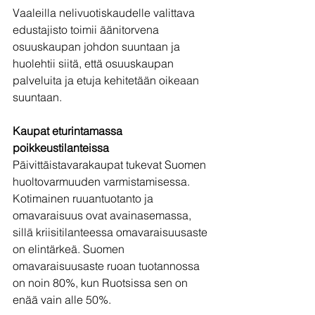
Vaaleilla nelivuotiskaudelle valittava 
edustajisto toimii äänitorvena 
osuuskaupan johdon suuntaan ja 
huolehtii siitä, että osuuskaupan 
palveluita ja etuja kehitetään oikeaan 
suuntaan.
Kaupat eturintamassa 
poikkeustilanteissa
Päivittäistavarakaupat tukevat Suomen 
huoltovarmuuden varmistamisessa. 
Kotimainen ruuantuotanto ja 
omavaraisuus ovat avainasemassa, 
sillä kriisitilanteessa omavaraisuusaste 
on elintärkeä. Suomen 
omavaraisuusaste ruoan tuotannossa 
on noin 80%, kun Ruotsissa sen on 
enää vain alle 50%.