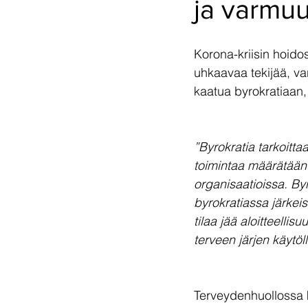
ja varmuu
Korona-kriisin hoidos
uhkaavaa tekijää, va
kaatua byrokratiaan, 
”Byrokratia tarkoittaa
toimintaa määrätään j
organisaatioissa. By
byrokratiassa järkeis
tilaa jää aloitteellis
terveen järjen käytöll
Terveydenhuollossa k