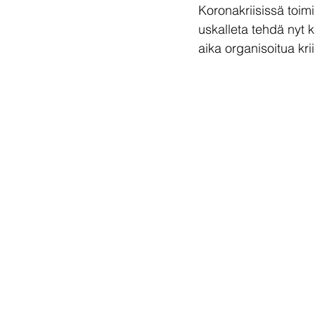
Koronakriisissä toim
uskalleta tehdä nyt 
aika organisoitua krii