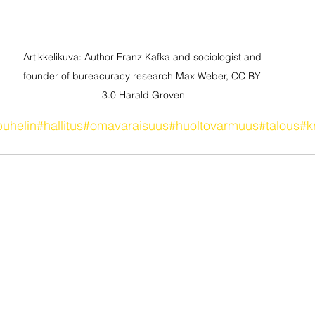
Artikkelikuva: Author Franz Kafka and sociologist and 
founder of bureacuracy research Max Weber, CC BY 
3.0 Harald Groven
puhelin
#hallitus
#omavaraisuus
#huoltovarmuus
#talous
#kr