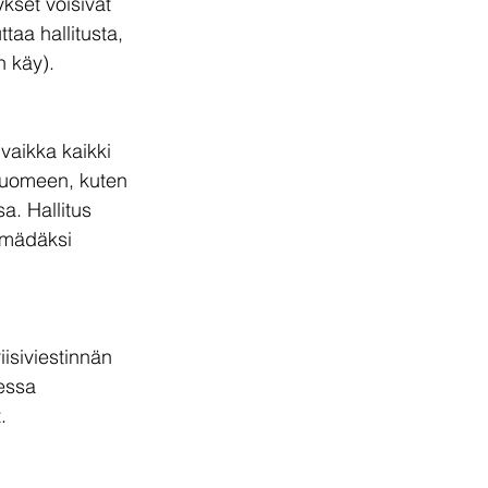
kset voisivat 
taa hallitusta, 
 käy).
aikka kaikki 
 Suomeen, kuten 
a. Hallitus 
 mädäksi 
isiviestinnän 
essa 
. 