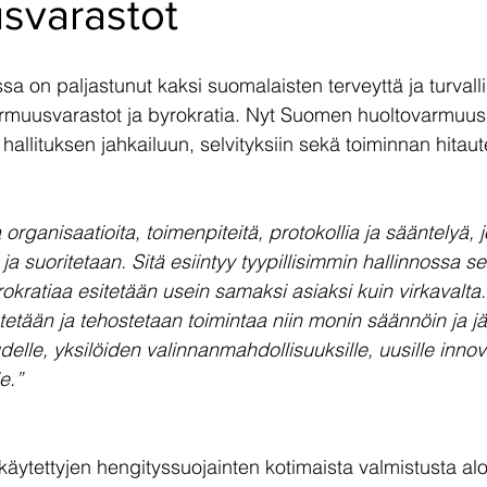
svarastot
sa on paljastunut kaksi suomalaisten terveyttä ja turvalli
rmuusvarastot ja byrokratia. Nyt Suomen huoltovarmuus 
hallituksen jahkailuun, selvityksiin sekä toiminnan hitau
 organisaatioita, toimenpiteitä, protokollia ja sääntelyä, jo
a suoritetaan. Sitä esiintyy tyypillisimmin hallinnossa s
rokratiaa esitetään usein samaksi asiaksi kuin virkavalta
tetään ja tehostetaan toimintaa niin monin säännöin ja jär
uudelle, yksilöiden valinnanmahdollisuuksille, uusille innova
e.”
äytettyjen hengityssuojainten kotimaista valmistusta aloi