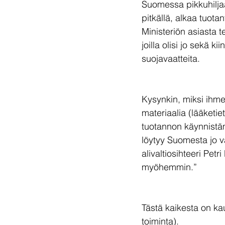
Suomessa pikkuhiljaa
pitkällä, alkaa tuot
Ministeriön asiasta t
joilla olisi jo sekä k
suojavaatteita.
Kysynkin, miksi ihme
materiaalia (lääketie
tuotannon käynnistä
löytyy Suomesta jo v
alivaltiosihteeri Pe
myöhemmin.”
Tästä kaikesta on kau
toiminta). 