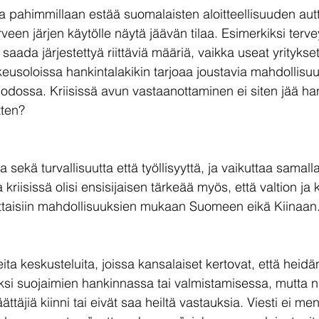
ja pahimmillaan estää suomalaisten aloitteellisuuden autt
erveen järjen käytölle näytä jäävän tilaa. Esimerkiksi terv
 ei saada järjestettyä riittäviä määriä, vaikka useat yritykse
keusoloissa hankintalakikin tarjoaa joustavia mahdollisu
dossa. Kriisissä avun vastaanottaminen ei siten jää han
tten?
sekä turvallisuutta että työllisyyttä, ja vaikuttaa samalla
kriisissä olisi ensisijaisen tärkeää myös, että valtion ja 
taisiin mahdollisuuksien mukaan Suomeen eikä Kiinaan
a keskusteluita, joissa kansalaiset kertovat, että heidä
iksi suojaimien hankinnassa tai valmistamisessa, mutta 
ttäjiä kiinni tai eivät saa heiltä vastauksia. Viesti ei men