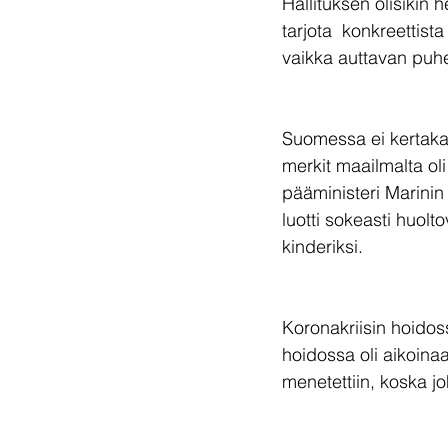
Hallituksen olisikin 
tarjota  konkreettist
vaikka auttavan puh
Suomessa ei kertakai
merkit maailmalta ol
pääministeri Marinin 
luotti sokeasti huol
kinderiksi.
Koronakriisin hoidoss
hoidossa oli aikoin
menetettiin, koska jo