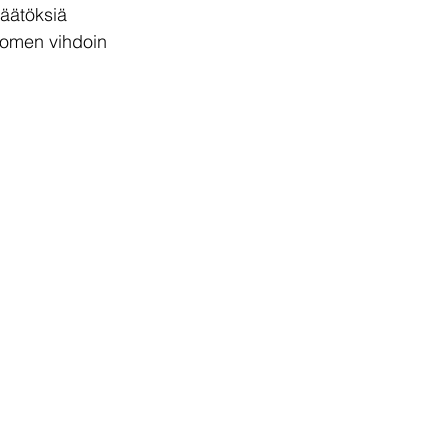
äätöksiä 
uomen vihdoin 