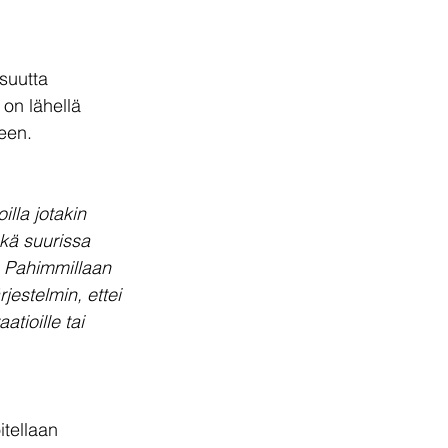
suutta 
on lähellä 
teen.
illa jotakin 
ekä suurissa 
. Pahimmillaan 
jestelmin, ettei 
atioille tai 
tellaan 