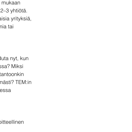
än mukaan 
2–3 yhtiötä. 
sia yrityksiä, 
ia tai 
uta nyt, kun 
ssa? Miksi 
tantoonkin 
mästi? TEM:in 
messa 
itteellinen 