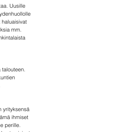
aa. Uusille 
eydenhuollolle 
t haluaisivat 
uksia mm. 
kintalaista 
 talouteen. 
kuntien 
.
n yrityksensä 
nämä ihmiset 
e perille. 