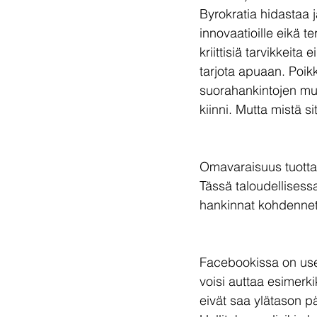
Byrokratia hidastaa 
innovaatioille eikä t
kriittisiä tarvikkeita
tarjota apuaan. Poik
suorahankintojen muo
kiinni. Mutta mistä si
Omavaraisuus tuottaa 
Tässä taloudellisessa 
hankinnat kohdennet
Facebookissa on useit
voisi auttaa esimerk
eivät saa ylätason pää