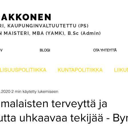
 MAKKONEN
RI,
KAUPUNGINVALTUUTETTU (PS)
 MAISTERI, MBA (YAMK), B.Sc (Admin)
V
BLOGI
OTA YHTEYTTÄ
LISUUSPOLITIIKKA
KUNTAPOLITIIKKA
LIIK
4.2020
2 min käytetty lukemiseen
OKUNTOSALIT TESTISSÄ
Eduskuntavaalit 2023
malaisten terveyttä ja
uutta uhkaavaa tekijää - By