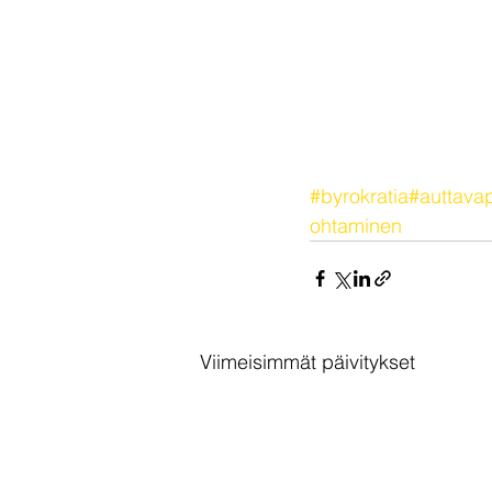
#byrokratia
#auttava
ohtaminen
Viimeisimmät päivitykset