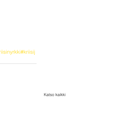
iisinyrkki
#kriisij
Katso kaikki