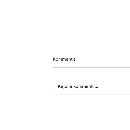
Kommentit
Kirjoita kommentti...
Alfa-PVP lisää turvattomuutta
Helsingissä –
huumeidenkäyttäjien hyysäys
ei ratkaise ongelmaa