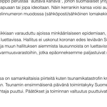
helppo perustaa ”auttava kanava”, johon suomalaiset yrity
a apuaan tai jopa ideoitaan. Näin kerrankin kansa voisi aut
elinnumeron muodossa (sähköposti/sähköinen lomakekin
kkiaan varauduttu ajoissa minkäänlaiseen epidemiaan, v
i luettavissa. Hallitus ei uskonut koronan edes leviävän
ja muun hallituksen aiemmista lausunnoista on luettaviss
tovarmuusvarastoihin, jotka epäonneksemme paljastuivat
a on samankaltaisia piirteitä kuten tsunamikatastrofin kri
aan. Tsunamin ensimmäisenä päivänä toimintakyky Suom
htaja puuttui. Päätökset ja toiminnan valtuutus puuttuivat