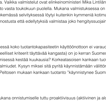
. Vaikka valmistelut ovat elinkeinoministeri Mika Lintil
anto vasta toukokuun puolella. Mukana valmistuksessa on 
ekemässä selvityksessä löytyi kuitenkin kymmeniä kotimai
iinnostusta että edellytyksiä valmistaa joko hengityssuojaim
essä koko tuotantokapasiteetin käyttöönottoon ei varaud
teelliset kriteerit täyttävää kangasta) on jo kerran Suome
misessä kestää kuukausia? Korkeatasoisen kankaan tuo
almiudet. Kysyn miksei sitä pyritä käynnistämään välittö
tri Peltosen mukaan kankaan tuotanto ”käynnistynee Suo
kana onnistumiselle tuttu proaktiivisuus (aktiivinen ja alo