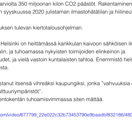
 arviolta 350 miljoonan kilon CO2 päästöt. Rakentaminen 
in syyskuussa 2020 julistaman ilmastohätätilan ja hiilineut
uksen tulevan kiertotalousohjelman.
Helsinki on heittämässä kankkulan kaivoon sähköisen il
alin, ja tuhoamassa nykyisten toimijoiden elinkeinon ja 
et, ja vielä vastoin kuntalaisten tahtoa. Enemmistö helsi
sta.
istanut itsensä vihreäksi kaupungiksi, jonka ”vahvuuksia 
lttuuriympäristöt”.
lentokentän tuhoamisvimmassa siten mättää.
tic.com/video/677799_22e022c32b73453790e9baadbf832186/480