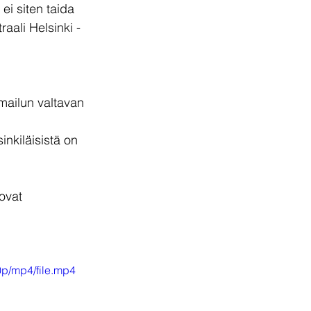
ei siten taida 
raali Helsinki -
mailun valtavan 
nkiläisistä on 
ovat 
p/mp4/file.mp4