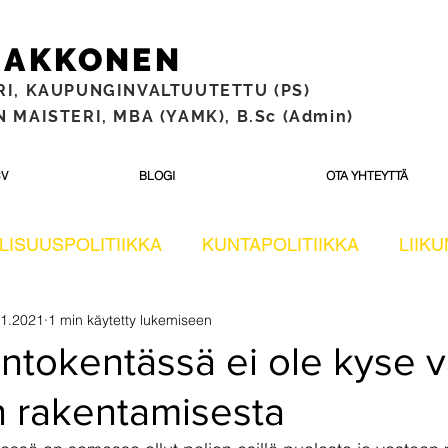
 MAKKONEN
RI,
KAUPUNGINVALTUUTETTU (PS)
 MAISTERI, MBA (YAMK), B.Sc (Admin)
V
BLOGI
OTA YHTEYTTÄ
LISUUSPOLITIIKKA
KUNTAPOLITIIKKA
LIIK
.1.2021
1 min käytetty lukemiseen
OKUNTOSALIT TESTISSÄ
Eduskuntavaalit 2023
ntokentässä ei ole kyse v
n rakentamisesta