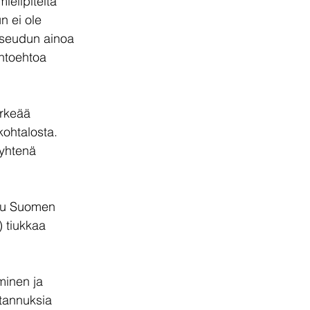
ielipiteitä 
 ei ole 
iseudun ainoa 
ihtoehtoa 
ärkeää 
kohtalosta. 
yhtenä 
ttu Suomen 
) tiukkaa 
inen ja 
tannuksia 