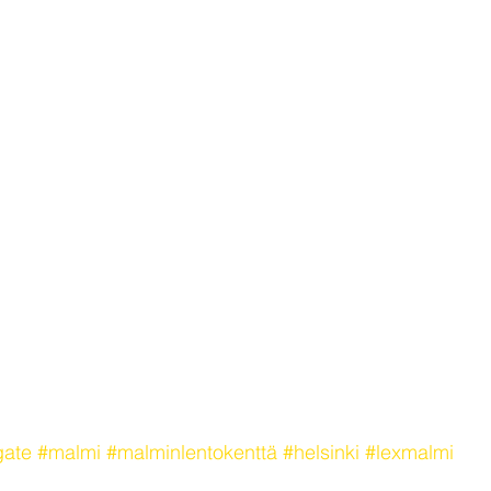
gate
#malmi
#malminlentokenttä
#helsinki
#lexmalmi