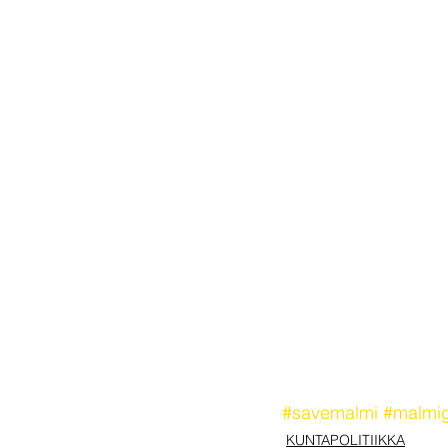
#savemalmi
#malmi
KUNTAPOLITIIKKA