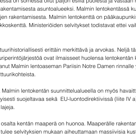
ssä on somessa ollut paljon esillä puolesta ja vastaan m
akentamisesta asuntoalueeksi. Malmin lentokentässä kun
jen rakentamisesta. Malmin lentokenttä on pääkaupunk
koskenttä. Ministeriöiden selvitykset todistavat ettei va
 
uurihistoriallisesti erittäin merkittävä ja arvokas. Neljä t
uriperintöjärjestöä ovat ilmaisseet huolensa lentokentän 
nut Malmin lentoaseman Pariisin Notre Damen rinnalle 
tuurikohteista.
a Malmin lentokentän suunnittelualueella on myös havai
isesti suojeltavaa sekä  EU-luontodirektiivissä (liite IV a
lajeja.
osalta kentän maaperä on huonoa. Maaperälle rakentam
 tulee selvityksien mukaan aiheuttamaan massiivisia kus