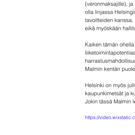
(veronmaksajille), ja
olla linjassa Helsing
tavoitteiden kanssa, 
eikä myöskään hallit
Kaiken tämän ohella 
liiketoimintapotentia
harrastusmahdollisuud
Malmin kentän puole
Helsinki on myös jul
kaupunkimetsät ja ku
Jokin tässä Malmin 
https://video.wixsta