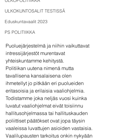
ULKOPOLITIIKKA
ULKOKUNTOSALIT TESTISSÄ
Eduskuntavaalit 2023
PS POLITIIKKA
Puoluejärjestelmä ja niihin vaikuttavat 
intressijärjestöt murentavat 
yhteiskuntamme kehitystä.
Politiikan uutena nimenä mutta 
tavallisena kansalaisena olen 
ihmetellyt jo pitkään eri puolueiden 
eritasoisia ja erilaisia vaaliohjelmia. 
Todistamme joka neljäs vuosi kuinka 
luvatut vaaliohjelmat eivät toisiinnu 
hallitusohjelmassa tai hallituskauden 
poliittiset päätökset ovat jopa täysin 
vaaleissa luvattujen asioiden vastaisia. 
Vaalilupausten tarkoitus onkin nykyään 