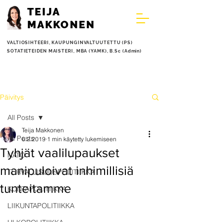
TEIJA
MAKKONEN
VALTIOSIHTEERI,
KAUPUNGINVALTUUTETTU (PS)
SOTATIETEIDEN MAISTERI, MBA (YAMK), B.Sc (Admin)
Päivitys
All Posts
Teija Makkonen
All Posts
6.2.2019
1 min käytetty lukemiseen
Tyhjät vaalilupaukset
NATO
manipuloivat inhimillisiä
TURVALLISUUSPOLITIIKKA
tunteitamme
KUNTAPOLITIIKKA
LIIKUNTAPOLITIIKKA