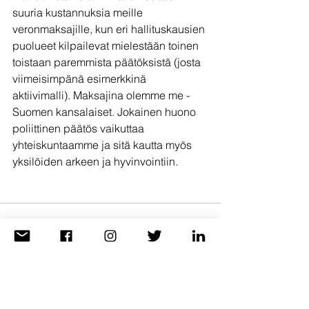
suuria kustannuksia meille 
veronmaksajille, kun eri hallituskausien 
puolueet kilpailevat mielestään toinen 
toistaan paremmista päätöksistä (josta 
viimeisimpänä esimerkkinä 
aktiivimalli). Maksajina olemme me -
Suomen kansalaiset. Jokainen huono 
poliittinen päätös vaikuttaa 
yhteiskuntaamme ja sitä kautta myös 
yksilöiden arkeen ja hyvinvointiin. 
Katso kaikki
Viimeisimmät päivitykset