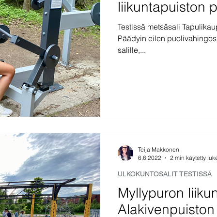
liikuntapuiston 
Testissä metsäsali Tapulikau
Päädyin eilen puolivahingoss
salille,...
Teija Makkonen
6.6.2022
2 min käytetty lu
ULKOKUNTOSALIT TESTISSÄ
Myllypuron liiku
Alakivenpuiston