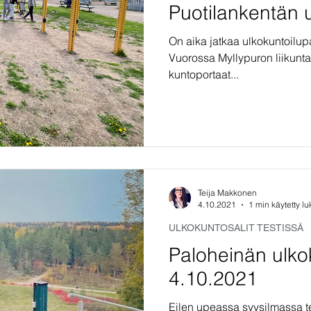
Puotilankentän u
On aika jatkaa ulkokuntoilupa
Vuorossa Myllypuron liikunta
kuntoportaat...
Teija Makkonen
4.10.2021
1 min käytetty l
ULKOKUNTOSALIT TESTISSÄ
Paloheinän ulkok
4.10.2021
Eilen upeassa syysilmassa 