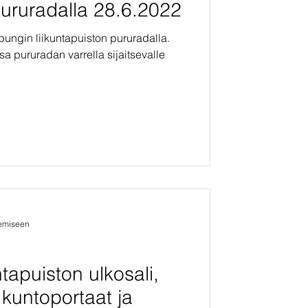
pururadalla 28.6.2022
pungin liikuntapuiston pururadalla.
a pururadan varrella sijaitsevalle
kemiseen
ntapuiston ulkosali,
 kuntoportaat ja