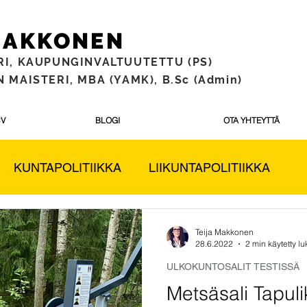
 MAKKONEN
RI,
KAUPUNGINVALTUUTETTU (PS)
 MAISTERI, MBA (YAMK), B.Sc (Admin)
V
BLOGI
OTA YHTEYTTÄ
KUNTAPOLITIIKKA
LIIKUNTAPOLITIIKKA
SSÄ
Eduskuntavaalit 2023
PS POLITIIKKA
Teija Makkonen
28.6.2022
2 min käytetty l
ULKOKUNTOSALIT TESTISSÄ
Metsäsali Tapul