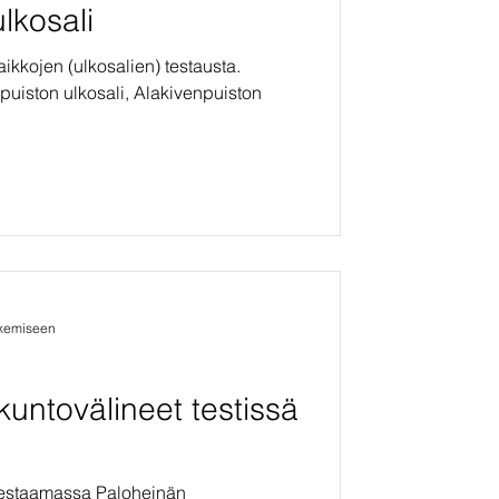
lkosali
ikkojen (ulkosalien) testausta.
puiston ulkosali, Alakivenpuiston
ukemiseen
untovälineet testissä
testaamassa Paloheinän