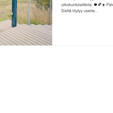
ulkokuntolaitteita. 🍁🍂☀️ Pal
Sieltä löytyy useita...