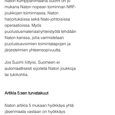
Naton kumppanimaana Suomi on jo 
mukana Naton nopean toiminnan NRF-
joukkojen toiminnassa, Naton 
harjoituksissa sekä Nato-johtoisissa 
operaatioissa. Myös 
puolustusmateriaaliyhteistyötä tehdään 
Naton kanssa, jolla varmistetaan 
puolustusvoimien toimintatapojen ja 
järjestelmien yhteensopivuutta. 
Jos Suomi liittyisi, Suomeen ei 
automaattisesti sijoiteta Naton joukkoja 
tai tukikohtia. 
Artikla 5:sen turvatakuut
Naton artikla 5 mukaan hyökkäys yhtä 
jäsenmaata vastaan on hyökkäys 