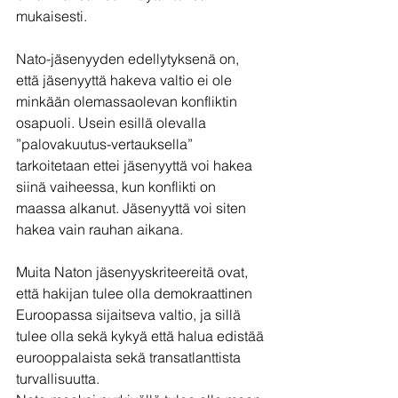
mukaisesti. 
Nato-jäsenyyden edellytyksenä on, 
että jäsenyyttä hakeva valtio ei ole 
minkään olemassaolevan konfliktin 
osapuoli. Usein esillä olevalla 
”palovakuutus-vertauksella” 
tarkoitetaan ettei jäsenyyttä voi hakea 
siinä vaiheessa, kun konflikti on 
maassa alkanut. Jäsenyyttä voi siten 
hakea vain rauhan aikana.
Muita Naton jäsenyyskriteereitä ovat, 
että hakijan tulee olla demokraattinen 
Euroopassa sijaitseva valtio, ja sillä 
tulee olla sekä kykyä että halua edistää 
eurooppalaista sekä transatlanttista 
turvallisuutta. 