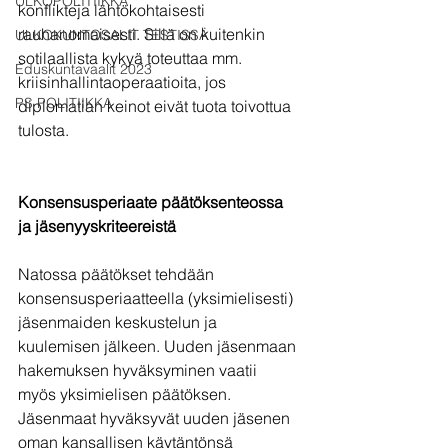
ULKOPOLITIIKKA
konflikteja lähtökohtaisesti 
rauhanomaisesti. Sillä on kuitenkin 
ULKOKUNTOSALIT TESTISSÄ
sotilaallista kykyä toteuttaa mm. 
Eduskuntavaalit 2023
kriisinhallintaoperaatioita, jos 
PS POLITIIKKA
diplomatian keinot eivät tuota toivottua 
tulosta.
Konsensusperiaate päätöksenteossa 
ja jäsenyyskriteereistä 
Natossa päätökset tehdään 
konsensusperiaatteella (yksimielisesti) 
jäsenmaiden keskustelun ja 
kuulemisen jälkeen. Uuden jäsenmaan 
hakemuksen hyväksyminen vaatii 
myös yksimielisen päätöksen. 
Jäsenmaat hyväksyvät uuden jäsenen 
oman kansallisen käytäntönsä 