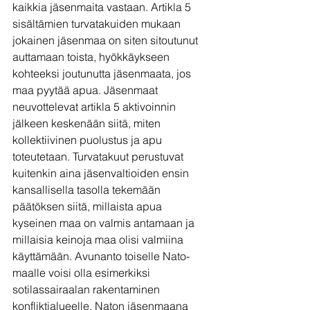
kaikkia jäsenmaita vastaan. Artikla 5 
sisältämien turvatakuiden mukaan 
jokainen jäsenmaa on siten sitoutunut 
auttamaan toista, hyökkäykseen 
kohteeksi joutunutta jäsenmaata, jos 
maa pyytää apua. Jäsenmaat 
neuvottelevat artikla 5 aktivoinnin 
jälkeen keskenään siitä, miten 
kollektiivinen puolustus ja apu 
toteutetaan. Turvatakuut perustuvat 
kuitenkin aina jäsenvaltioiden ensin 
kansallisella tasolla tekemään 
päätöksen siitä, millaista apua 
kyseinen maa on valmis antamaan ja 
millaisia keinoja maa olisi valmiina 
käyttämään. Avunanto toiselle Nato-
maalle voisi olla esimerkiksi 
sotilassairaalan rakentaminen 
konfliktialueelle. Naton jäsenmaana 