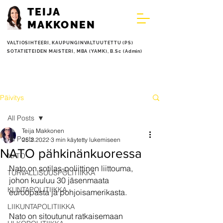
TEIJA
MAKKONEN
VALTIOSIHTEERI,
KAUPUNGINVALTUUTETTU (PS)
SOTATIETEIDEN MAISTERI, MBA (YAMK), B.Sc (Admin)
Päivitys
All Posts
Teija Makkonen
All Posts
25.2.2022
3 min käytetty lukemiseen
NATO pähkinänkuoressa
NATO
Nato on sotilas-poliittinen liittouma, 
TURVALLISUUSPOLITIIKKA
johon kuuluu 30 jäsenmaata 
KUNTAPOLITIIKKA
euroopasta ja pohjoisamerikasta. 
LIIKUNTAPOLITIIKKA
Nato on sitoutunut ratkaisemaan 