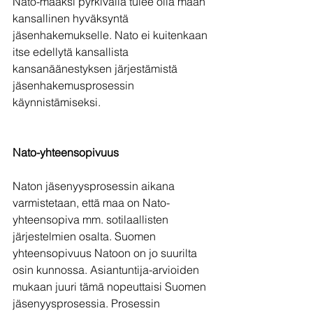
Nato-maaksi pyrkivällä tulee olla maan 
kansallinen hyväksyntä 
jäsenhakemukselle. Nato ei kuitenkaan 
itse edellytä kansallista 
kansanäänestyksen järjestämistä 
jäsenhakemusprosessin 
käynnistämiseksi.
Nato-yhteensopivuus
Naton jäsenyysprosessin aikana 
varmistetaan, että maa on Nato-
yhteensopiva mm. sotilaallisten 
järjestelmien osalta. Suomen 
yhteensopivuus Natoon on jo suurilta 
osin kunnossa. Asiantuntija-arvioiden 
mukaan juuri tämä nopeuttaisi Suomen 
jäsenyysprosessia. Prosessin 