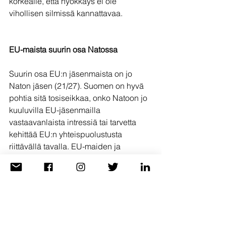
korkealle, että hyökkäys ei ole 
vihollisen silmissä kannattavaa.
EU-maista suurin osa Natossa
Suurin osa EU:n jäsenmaista on jo 
Naton jäsen (21/27). Suomen on hyvä 
pohtia sitä tosiseikkaa, onko Natoon jo 
kuuluvilla EU-jäsenmailla 
vastaavanlaista intressiä tai tarvetta 
kehittää EU:n yhteispuolustusta 
riittävällä tavalla. EU-maiden ja 
Euroopan puolustus on jo kytköksissä 
vahvasti Naton olemassaoloon ja 
turvatakuisiin. Naton läsnäolo ja 
toiminta vakauttavat Euroopan ja myös 
Suomelle elintärkeän Itämeren alueen 
turvallisuustilannetta.