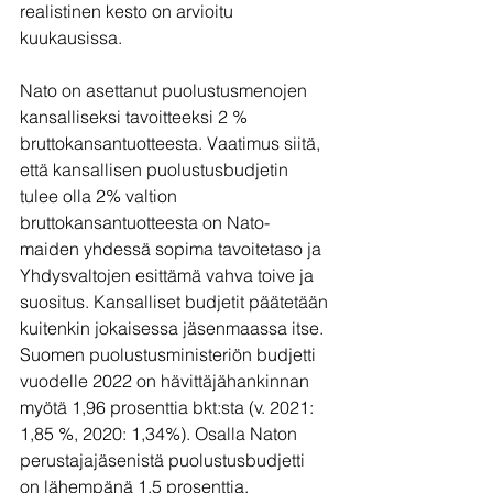
realistinen kesto on arvioitu 
kuukausissa. 
Nato on asettanut puolustusmenojen 
kansalliseksi tavoitteeksi 2 % 
bruttokansantuotteesta. Vaatimus siitä, 
että kansallisen puolustusbudjetin 
tulee olla 2% valtion 
bruttokansantuotteesta on Nato-
maiden yhdessä sopima tavoitetaso ja 
Yhdysvaltojen esittämä vahva toive ja 
suositus. Kansalliset budjetit päätetään 
kuitenkin jokaisessa jäsenmaassa itse. 
Suomen puolustusministeriön budjetti 
vuodelle 2022 on hävittäjähankinnan 
myötä 1,96 prosenttia bkt:sta (v. 2021: 
1,85 %, 2020: 1,34%). Osalla Naton 
perustajajäsenistä puolustusbudjetti 
on lähempänä 1,5 prosenttia.