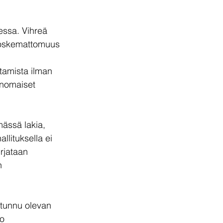
essa. Vihreä 
n koskemattomuus 
tamista ilman 
anomaiset 
mässä lakia, 
lituksella ei 
rjataan 
n 
i tunnu olevan 
o 