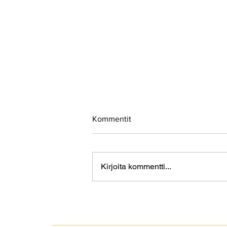
Kommentit
Kirjoita kommentti...
Hallitus tehostaa
järjestäytyneen rikollisuuden
torjuntaa!