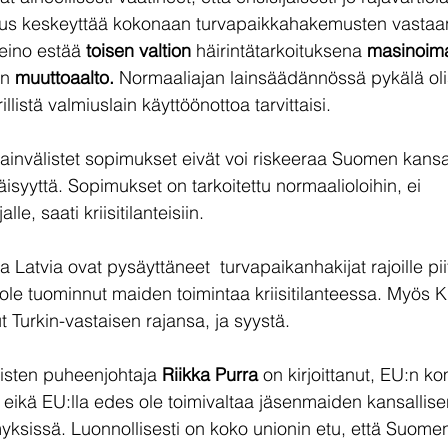
suus keskeyttää kokonaan turvapaikkahakemusten vastaa
eino estää 
toisen valtion 
häirintätarkoituksena 
masinoim
n 
muuttoaalto. 
Normaaliajan lainsäädännössä pykälä olis
illistä valmiuslain käyttöönottoa tarvittaisi.
invälistet sopimukset eivät voi riskeeraa Suomen kansal
näisyyttä. Sopimukset on tarkoitettu normaalioloihin, ei 
le, saati kriisitilanteisiin.
a Latvia ovat pysäyttäneet  turvapaikanhakijat rajoille pi
 ole tuominnut maiden toimintaa kriisitilanteessa. Myös K
 Turkin-vastaisen rajansa, ja syystä.
sten puheenjohtaja 
Riikka Purra 
on kirjoittanut, EU:n ko
 eikä EU:lla edes ole toimivaltaa jäsenmaiden kansallise
yksissä. Luonnollisesti on koko unionin etu, että Suomen