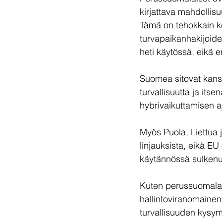
kirjattava mahdolli
Tämä on tehokkain k
turvapaikanhakijoide
heti käytössä, eikä er
Suomea sitovat kansa
turvallisuutta ja itse
hybrivaikuttamisen ajal
Myös Puola, Liettua j
linjauksista, eikä EU
käytännössä sulkenut
Kuten perussuomalai
hallintoviranomainen
turvallisuuden kysym