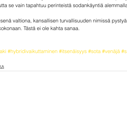
 se vain tapahtuu perinteistä sodankäyntiä alemmalla 
senä valtiona, kansallisen turvallisuuden nimissä pysty
 kokonaan. Tästä ei ole kahta sanaa.
aki
#hybridivaikuttaminen
#itsenäisyys
#sota
#venäjä
#s
KA