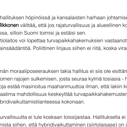
in hallituksen höpinöissä ja kansalaisten harhaan johtamis
Mikkonen 
väittää
,
 että jos rajaturvallisuus ja alueelline
ssa, silloin Suomi toimisi ja estäisi sen.
artiolaitos voi lopettaa turvapaikkahakemuksien vastaanot
insäädäntöä. Poliittinen linjaus siihen ei riitä, koska vir
än moraaliposeerauksen takia hallitus ei siis ole esittä
men rajojen sulkemisen, josta seuraa kylmä tosiasia - hal
inoja estää masinoitua maahanmuuttoa ilman, että lakiin ki
aatima mahdollisuus keskeyttää turvapaikkahakemuste
bridivaikuttamistilanteessa kokonaan.
rvallisuutta ei tule koskaan toissijaistaa. Hallituksella e
sta siihen, että hybridivaikuttaminen (siirtolaisase) on j