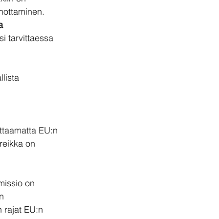
nottaminen. 
a 
i tarvittaessa 
lista 
ittaamatta EU:n 
reikka on 
missio on 
n 
 rajat EU:n 