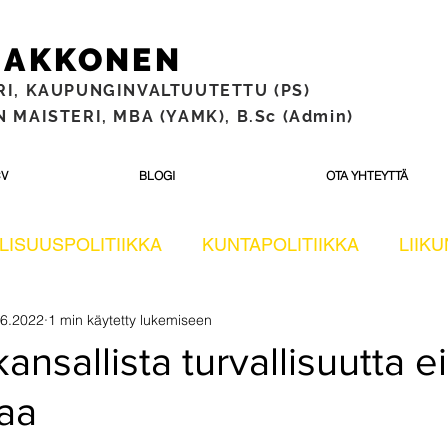
 MAKKONEN
RI,
KAUPUNGINVALTUUTETTU (PS)
 MAISTERI, MBA (YAMK), B.Sc (Admin)
V
BLOGI
OTA YHTEYTTÄ
LISUUSPOLITIIKKA
KUNTAPOLITIIKKA
LIIK
.6.2022
1 min käytetty lukemiseen
OKUNTOSALIT TESTISSÄ
Eduskuntavaalit 2023
nsallista turvallisuutta ei
taa