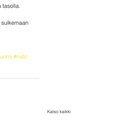
tasolla. 
ä sulkemaan 
uomi
#nato
Katso kaikki