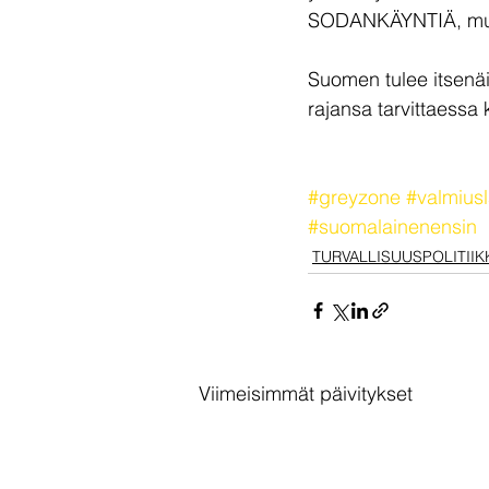
SODANKÄYNTIÄ, mutta
Suomen tulee itsenäi
rajansa tarvittaessa
#greyzone
#valmiusl
#suomalainenensin
TURVALLISUUSPOLITIIK
Viimeisimmät päivitykset