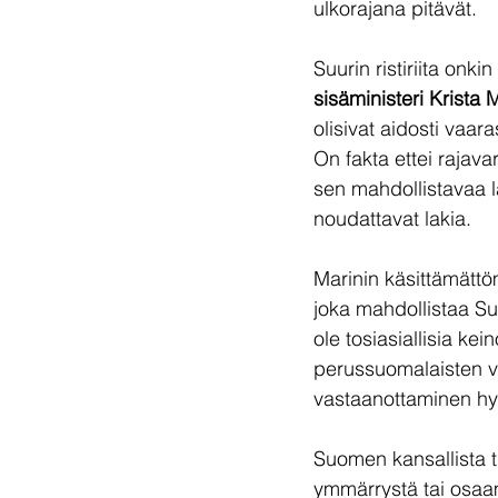
ulkorajana pitävät.
Suurin ristiriita onk
sisäministeri Krista 
olisivat aidosti vaara
On fakta ettei rajav
sen mahdollistavaa la
noudattavat lakia.
Marinin käsittämättöm
joka mahdollistaa Suo
ole tosiasiallisia ke
perussuomalaisten v
vastaanottaminen hy
Suomen kansallista tu
ymmärrystä tai osaami