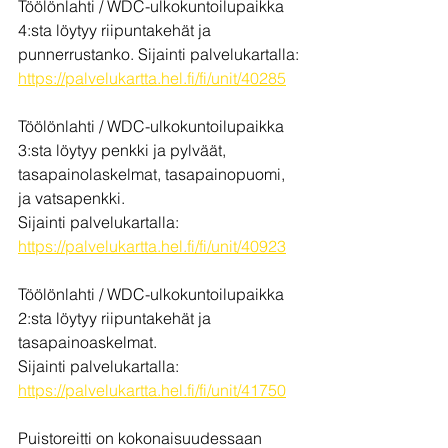
Töölönlahti / WDC-ulkokuntoilupaikka 
4:sta löytyy riipuntakehät ja 
punnerrustanko. Sijainti palvelukartalla:
https://palvelukartta.hel.fi/fi/unit/40285
Töölönlahti / WDC-ulkokuntoilupaikka 
3:sta löytyy penkki ja pylväät, 
tasapainolaskelmat, tasapainopuomi, 
ja vatsapenkki. 
Sijainti palvelukartalla:
https://palvelukartta.hel.fi/fi/unit/40923
Töölönlahti / WDC-ulkokuntoilupaikka 
2:sta löytyy riipuntakehät ja 
tasapainoaskelmat.
Sijainti palvelukartalla:
https://palvelukartta.hel.fi/fi/unit/41750
Puistoreitti on kokonaisuudessaan 