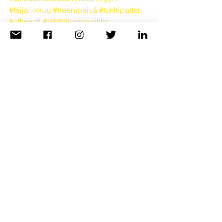
#teijaliikkuu
#treenipäivä
#tukkipatteri
#ulkosali
#lähiliikuntapaikka
#outdoorgym
#outdoorfitness
#myhelsinki
#ulkokuntosali
#ulkokuntoiluvälineet
#töölönlahti
#helsinki
#visitfinland
#puistoreitti
ULKOKUNTOSALIT TESTISSÄ
Katso kaikki
Viimeisimmät päivitykset