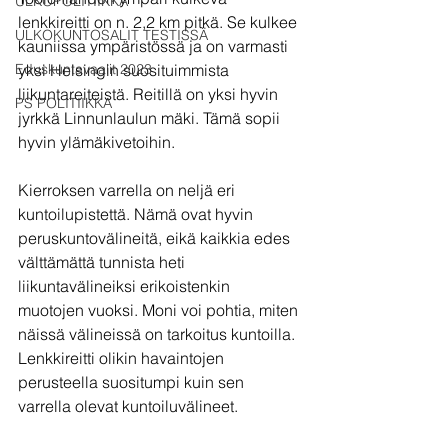
ULKOPOLITIIKKA
lenkkireitti on n. 2,2 km pitkä. Se kulkee 
ULKOKUNTOSALIT TESTISSÄ
kauniissa ympäristössä ja on varmasti 
Eduskuntavaalit 2023
yksi Helsingin suosituimmista 
liikuntareiteistä. Reitillä on yksi hyvin 
PS POLITIIKKA
jyrkkä Linnunlaulun mäki. Tämä sopii 
hyvin ylämäkivetoihin.
Kierroksen varrella on neljä eri 
kuntoilupistettä. Nämä ovat hyvin 
peruskuntovälineitä, eikä kaikkia edes 
välttämättä tunnista heti 
liikuntavälineiksi erikoistenkin 
muotojen vuoksi. Moni voi pohtia, miten 
näissä välineissä on tarkoitus kuntoilla. 
Lenkkireitti olikin havaintojen 
perusteella suositumpi kuin sen 
varrella olevat kuntoiluvälineet. 