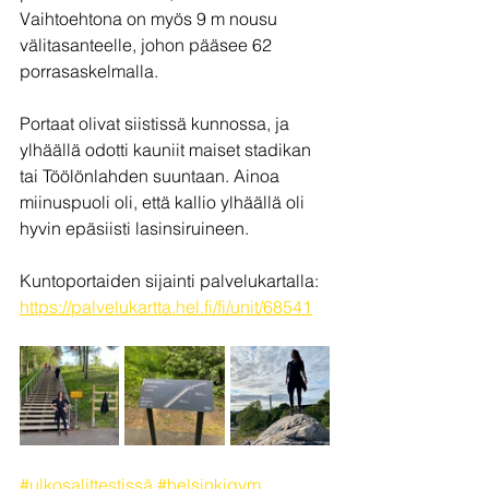
Vaihtoehtona on myös 9 m nousu 
välitasanteelle, johon pääsee 62 
porrasaskelmalla. 
Portaat olivat siistissä kunnossa, ja 
ylhäällä odotti kauniit maiset stadikan 
tai Töölönlahden suuntaan. Ainoa 
miinuspuoli oli, että kallio ylhäällä oli 
hyvin epäsiisti lasinsiruineen. 
Kuntoportaiden sijainti palvelukartalla:
https://palvelukartta.hel.fi/fi/unit/68541
#ulkosalittestissä
#helsinkigym