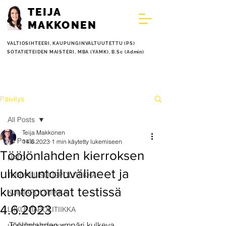
TEIJA
MAKKONEN
VALTIOSIHTEERI,
KAUPUNGINVALTUUTETTU (PS)
SOTATIETEIDEN MAISTERI, MBA (YAMK), B.Sc (Admin)
Päivitys
All Posts
Teija Makkonen
All Posts
14.6.2023
1 min käytetty lukemiseen
Töölönlahden kierroksen
NATO
ulkokuntoiluvälineet ja
TURVALLISUUSPOLITIIKKA
kuntoportaat testissä
KUNTAPOLITIIKKA
4.6.2023
LIIKUNTAPOLITIIKKA
Töölönlahden ympäri kulkeva 